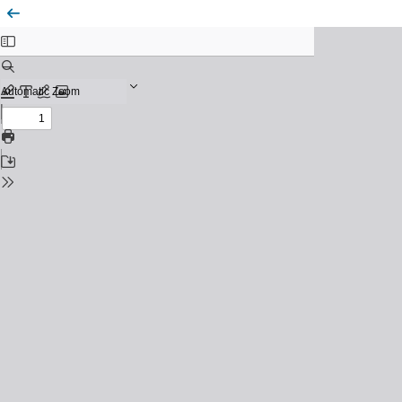
ضراوة الترمیز في لصِّ وكلابِ نجیب محفوظ