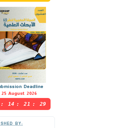
ubmission Deadline
25 August 2026
:
14
:
21
:
28
ISHED BY: