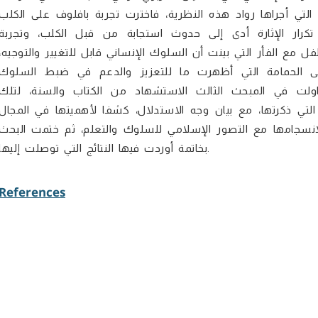
التي أجراها رواد هذه النظرية، فاخترت تجربة بافلوف على الكلب
كرار الإثارة أدى إلى حدوث استجابة من قبل الكلب، وتجربة
مع الفأر التي بينت أن السلوك الإنساني قابل للتغيير والتوجيه،
ى الحمامة التي أظهرت ما للتعزيز والدعم في ضبط السلوك
ولت في المبحث الثالث الاستشهاد من الكتاب والسنة، لتلك
 التي ذكرتها، مع بيان وجه الاستدلال، كشفا لأهميتها في المجال
لانسجامها مع التصور الإسلامي للسلوك والتعلم، ثم ختمت البحث
بخاتمة أوردت فيها النتائج التي توصلت إليها.
References