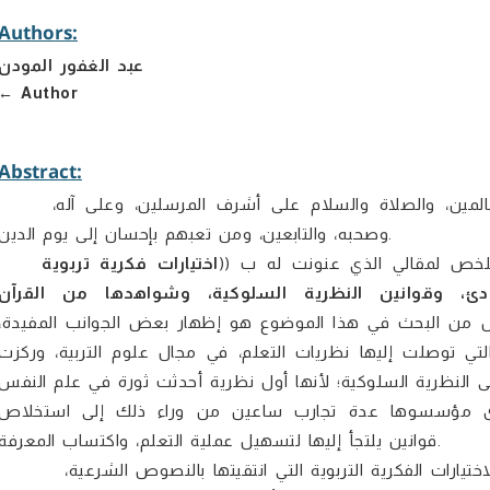
Authors:
عبد الغفور المودن
Author
Abstract:
الحمد لله رب العالمين، والصلاة والسلام على أشرف المرسلين، وعلى آله،
وصحبه، والتابعين، ومن تعبهم بإحسان إلى يوم الدين.
لخص لمقالي الذي عنونت له ب ((
اختيارات فكرية تربوية
ئ، وقوانين النظرية السلوكية، وشواهدها من القرآن
 من البحث في هذا الموضوع هو إظهار بعض الجوانب المفيدة،
التي توصلت إليها نظريات التعلم، في مجال علوم التربية، وركزت
 النظرية السلوكية؛ لأنها أول نظرية أحدثت ثورة في علم النفس
جرى مؤسسوها عدة تجارب ساعين من وراء ذلك إلى استخلاص
قوانين يلتجأ إليها لتسهيل عملية التعلم، واكتساب المعرفة.
وأما ربطي لتلك الاختيارات الفكرية التربوية التي انتقيتها بالنصوص الشرعية،