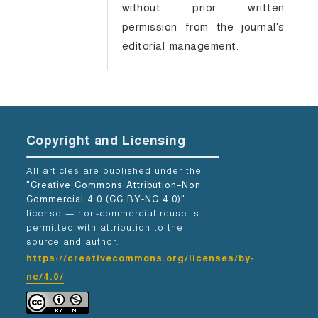
without prior written
permission from the journal's
editorial management.
Copyright and Licensing
All articles are published under the
"Creative Commons Attribution–Non
Commercial 4.0 (CC BY-NC 4.0)"
license — non-commercial reuse is
permitted with attribution to the
source and author.
https://creativecommons.org/licenses/by-
nc/4.0/