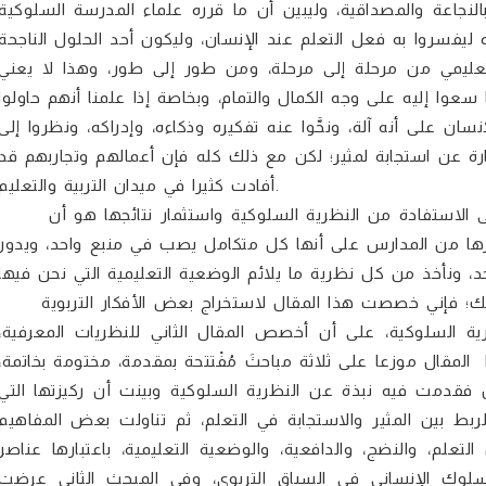
لنجاعة والمصداقية، وليبين أن ما قرره علماء المدرسة السلوكية
ه ليفسروا به فعل التعلم عند الإنسان، وليكون أحد الحلول الناجحة
تعليمي من مرحلة إلى مرحلة، ومن طور إلى طور، وهذا لا يعني
سعوا إليه على وجه الكمال والتمام، وبخاصة إذا علمنا أنهم حاولوا
نسان على أنه آلة، ونحَّوا عنه تفكيره وذكاءه، وإدراكه، ونظروا إلى
ارة عن استجابة لمثير؛ لكن مع ذلك كله فإن أعمالهم وتجاربهم قد
أفادت كثيرا في ميدان التربية والتعليم.
والذي يساعدنا على الاستفادة من النظرية السلوكية واستثمار نتائجها هو أن
رها من المدارس على أنها كل متكامل يصب في منبع واحد، ويدور
لك؛ فإني خصصت هذا المقال لاستخراج بعض الأفكار التربوية
ية السلوكية، على أن أخصص المقال الثاني للنظريات المعرفية،
المقال موزعا على ثلاثة مباحثَ مُفْتتحة بمقدمة، مختومة بخاتمة،
ل فقدمت فيه نبذة عن النظرية السلوكية وبينت أن ركيزتها التي
بط بين المثير والاستجابة في التعلم، ثم تناولت بعض المفاهيم
التعلم، والنضج، والدافعية، والوضعية التعليمية، باعتبارها عناصر
لوك الإنساني في السياق التربوي، وفي المبحث الثاني عرضت