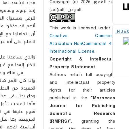
Copyright (c) 2026 عبد الغفور
فجاء ليشهد لها با
المودن (المؤلف)
إنما تبنوه، وقدمو
للرقي بمستواه ال
أنهم قد حققوا ما 
This work is licensed under a
INDE
أن يتعاملوا مع الإ
Creative Commons
التعلم على أنه عب
Attribution-NonCommercial 4.0
International License
.
Copyright & Intellectual
ننظر إليها مع غي
Property Statement:
في فلك واحد، ونأخذ من كل نظرية ما يلائم الوضعية التعليمية التي نحن فيها.
Authors retain full copyright
وإذا كان الأمر كذ
and intellectual property
المفيدة من النظر
rights for their articles
وجاء بحثي في هذا 
published in the
"Moroccan
فأما المبحث الأو
Journal for Publishing
تقوم عليها هي الر
Scientific Research
المرتبطة بها مثل 
(RMPRS)"
, granting the
أساسية لفهم الس
journal the right of first