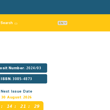
Search
osit Number
: 2024/03
ISSN
: 3085-4873
Next Issue Date
30 August 2026
:
14
:
21
:
28