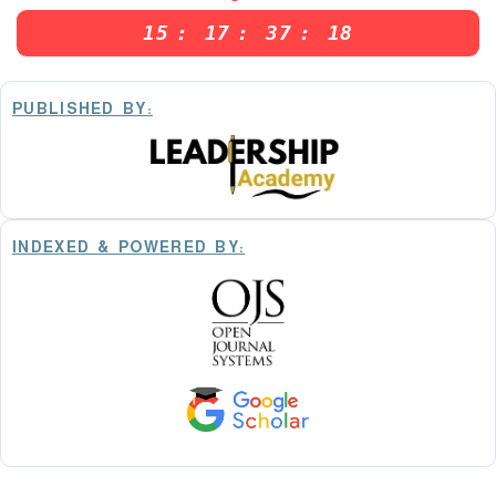
15
:
17
:
37
:
17
PUBLISHED BY:
INDEXED & POWERED BY: