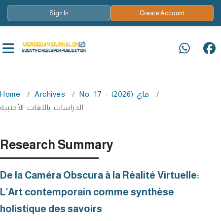
Sign In
Create Account
Home
/
Archives
/
No. 17 - ماي (2026)
/
الدراسات باللغات الأجنبية
Research Summary
De la Caméra Obscura à la Réalité Virtuelle:
L'Art contemporain comme synthèse
holistique des savoirs