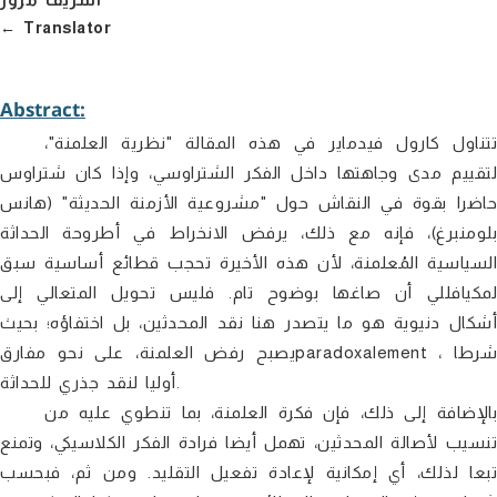
Translator
Abstract:
تتناول كارول فيدماير في هذه المقالة "نظرية العلمنة"،
لتقييم مدى وجاهتها داخل الفكر الشتراوسي، وإذا كان شتراوس
حاضرا بقوة في النقاش حول "مشروعية الأزمنة الحديثة" (هانس
بلومنبرغ)، فإنه مع ذلك، يرفض الانخراط في أطروحة الحداثة
السياسية المُعلمنة، لأن هذه الأخيرة تحجب قطائع أساسية سبق
لمكيافللي أن صاغها بوضوح تام. فليس تحويل المتعالي إلى
أشكال دنيوية هو ما يتصدر هنا نقد المحدثين، بل اختفاؤه؛ بحيث
يصبح رفض العلمنة، على نحو مفارقparadoxalement ، شرطا
أوليا لنقد جذري للحداثة.
بالإضافة إلى ذلك، فإن فكرة العلمنة، بما تنطوي عليه من
تنسيب لأصالة المحدثين، تهمل أيضا فرادة الفكر الكلاسيكي، وتمنع
تبعا لذلك، أي إمكانية لإعادة تفعيل التقليد. ومن ثم، فبحسب