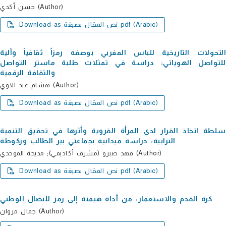
حسن أكدي (Author)
Download as نص المقال بصيغة pdf (Arabic)
التحولات التاریخیة للباس المغربي بوصفه رمزاً ثقافیاً وآلیة
للتواصل الھویاتي: دراسة في تمثلات طلبة ماستر التواصل
والثقافة الرقمیة
ھشام عبد الاوي (Author)
Download as نص المقال بصيغة pdf (Arabic)
سلطة اتخاذ القرار لدى المرأة القرویة وأثرھا في تحقیق التنمیة
الترابیة: دراسة میدانیة بجماعتي بیر الطالب وزكوطة
فھد صبرو (مشرف أكاديمي); مدیحة الموحدي (Author)
Download as نص المقال بصيغة pdf (Arabic)
كرة القدم والاستعمار: من أداة ھیمنة إلى رمز للنضال الوطني
جمال مروان (Author)