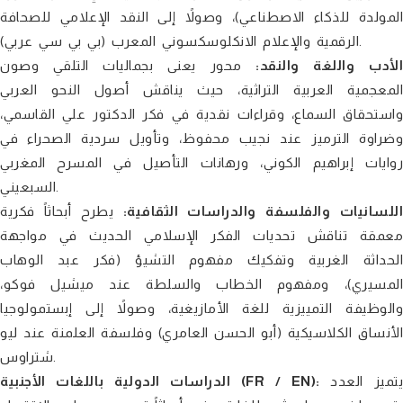
المولدة للذكاء الاصطناعي)، وصولاً إلى النقد الإعلامي للصحافة
الرقمية والإعلام الانكلوسكسوني المعرب (بي بي سي عربي).
لأدب واللغة والنقد:
محور يعنى بجماليات التلقي وصون
المعجمية العربية التراثية، حيث يناقش أصول النحو العربي
واستحقاق السماع، وقراءات نقدية في فكر الدكتور علي القاسمي،
وضراوة الترميز عند نجيب محفوظ، وتأويل سردية الصحراء في
روايات إبراهيم الكوني، ورهانات التأصيل في المسرح المغربي
السبعيني.
اللسانيات والفلسفة والدراسات الثقافية:
يطرح أبحاثاً فكرية
معمقة تناقش تحديات الفكر الإسلامي الحديث في مواجهة
الحداثة الغربية وتفكيك مفهوم التشيؤ (فكر عبد الوهاب
المسيري)، ومفهوم الخطاب والسلطة عند ميشيل فوكو،
والوظيفة التمييزية للغة الأمازيغية، وصولاً إلى إبستمولوجيا
الأنساق الكلاسيكية (أبو الحسن العامري) وفلسفة العلمنة عند ليو
شتراوس.
يتميز العدد
الدراسات الدولية باللغات الأجنبية (FR / EN):