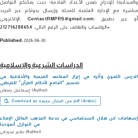
والميدانية) للإدراج ضمن الأعداد القادمة؛ حيث يمكنكم التواصل
مباشرة مع الإدارة العلمية للمجلة وإرسال بحوثكم عبر البريد
، أو عبر تطبيق
ContactRMPRS@gmail.com
الإلكتروني:
.
212716288654+
الواتساب والهاتف على الرقم التالي:
Published:
2026-06-30
الدراسات الشرعية والإسلامية
الدرس اللغوي وأثره في إبراز المقاصد القیمیة والأخلاقیة في
تفسیر "الجامع لأحكام القرآن" للقرطبي
إسماعیل رمضان (Author)
Download as نص المقال بصيغة pdf (Arabic)
إسھامات ابن ھلال السجلماسي في خدمة المذھب المالكي الإفتاء
في النوازل أنموذجا
بلخیر سرحاني (Author)