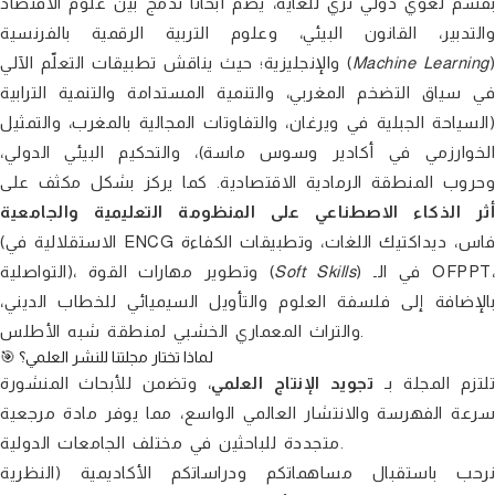
بقسم لغوي دولي ثري للغاية، يضم أبحاثاً تدمج بين علوم الاقتصاد
والتدبير، القانون البيئي، وعلوم التربية الرقمية بالفرنسية
)
Machine Learning
والإنجليزية؛ حيث يناقش تطبيقات التعلّم الآلي (
في سياق التضخم المغربي، والتنمية المستدامة والتنمية الترابية
(السياحة الجبلية في ويرغان، والتفاوتات المجالية بالمغرب، والتمثيل
الخوارزمي في أكادير وسوس ماسة)، والتحكيم البيئي الدولي،
وحروب المنطقة الرمادية الاقتصادية. كما يركز بشكل مكثف على
أثر الذكاء الاصطناعي على المنظومة التعليمية والجامعية
(الاستقلالية في ENCG فاس، ديداكتيك اللغات، وتطبيقات الكفاءة
) في الـ OFPPT،
Soft Skills
التواصلية)، وتطوير مهارات القوة (
بالإضافة إلى فلسفة العلوم والتأويل السيميائي للخطاب الديني،
والتراث المعماري الخشبي لمنطقة شبه الأطلس.
🎯 لماذا تختار مجلتنا للنشر العلمي؟
تلتزم المجلة بـ
تجويد الإنتاج العلمي
، وتضمن للأبحاث المنشورة
سرعة الفهرسة والانتشار العالمي الواسع، مما يوفر مادة مرجعية
متجددة للباحثين في مختلف الجامعات الدولية.
نرحب باستقبال مساهماتكم ودراساتكم الأكاديمية (النظرية