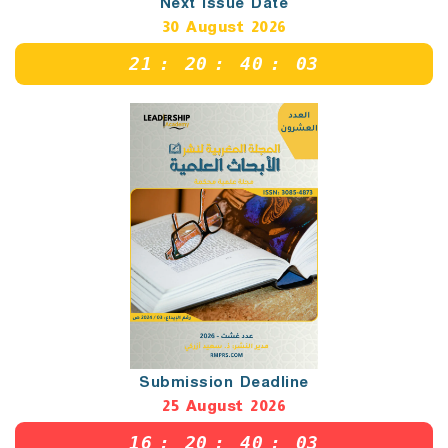
Next Issue Date
30 August 2026
21
:
20
:
40
:
02
Submission Deadline
25 August 2026
16
:
20
:
40
:
02