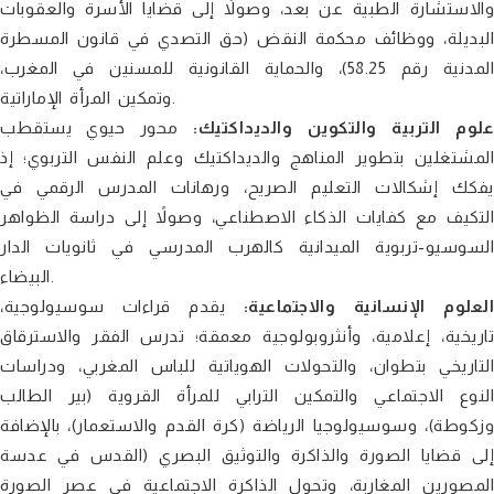
والاستشارة الطبية عن بعد، وصولاً إلى قضايا الأسرة والعقوبات
البديلة، ووظائف محكمة النقض (حق التصدي في قانون المسطرة
المدنية رقم 58.25)، والحماية القانونية للمسنين في المغرب،
وتمكين المرأة الإماراتية.
علوم التربية والتكوين والديداكتيك:
محور حيوي يستقطب
المشتغلين بتطوير المناهج والديداكتيك وعلم النفس التربوي؛ إذ
يفكك إشكالات التعليم الصريح، ورهانات المدرس الرقمي في
التكيف مع كفايات الذكاء الاصطناعي، وصولاً إلى دراسة الظواهر
السوسيو-تربوية الميدانية كالهرب المدرسي في ثانويات الدار
البيضاء.
لعلوم الإنسانية والاجتماعية:
يقدم قراءات سوسيولوجية،
تاريخية، إعلامية، وأنثروبولوجية معمقة؛ تدرس الفقر والاسترقاق
التاريخي بتطوان، والتحولات الهوياتية للباس المغربي، ودراسات
النوع الاجتماعي والتمكين الترابي للمرأة القروية (بير الطالب
وزكوطة)، وسوسيولوجيا الرياضة (كرة القدم والاستعمار)، بالإضافة
إلى قضايا الصورة والذاكرة والتوثيق البصري (القدس في عدسة
المصورين المغاربة، وتحول الذاكرة الاجتماعية في عصر الصورة