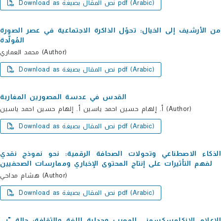
Download as نص المقال بصيغة pdf (Arabic)
من الأرشيف إلى الخيال: تحوّل الذاكرة الاجتماعية في عصر الصورة
المُولَّدة
محمد العماري (Author)
Download as نص المقال بصيغة pdf (Arabic)
القدس في عدسة المصورین المغاربة
أ. إلھام حسین احمد یاسین أ. إلھام حسین احمد یاسین (Author)
Download as نص المقال بصيغة pdf (Arabic)
الذكاء الاصطناعي وتحولات الصحافة الرقمیة: نحو نموذج نقدي
لفھم التأثیرات على إنتاج المحتوى الإخباري وممارسات الصحفیین
ھشام مداحي (Author)
Download as نص المقال بصيغة pdf (Arabic)
الإعلام الانكلوسكسوني المعرب وجدلیة اللغة والثقافة: حالة "بي