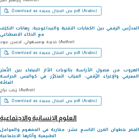
Download as نص المقال بصيغة pdf (Arabic)
المدرِّس الرقمي بینَ الكفایات التقنیة والبیداغوجیة: رِھانات التكیّف
مع الذكاء الاصطناعي
خدیجة بومسھولي, لحسن عبود (Author)
Download as نص المقال بصيغة pdf (Arabic)
الھروب من فصول الدِّراسة بثانویات الدَّار البیضاء بین التَّعثر
المعرفي والإغراء الرَّقمي: الغیاب المتكرِّر في كوالیس الحراسة
العامَّة
زینب براج (Author)
Download as نص المقال بصيغة pdf (Arabic)
العلوم الإنسانية والاجتماعية
الفقر بتطوان القرن التاسع عشر: مقاربة في المفھوم والعوامل
الطبیعیة وآثارھا الاجتماعیة