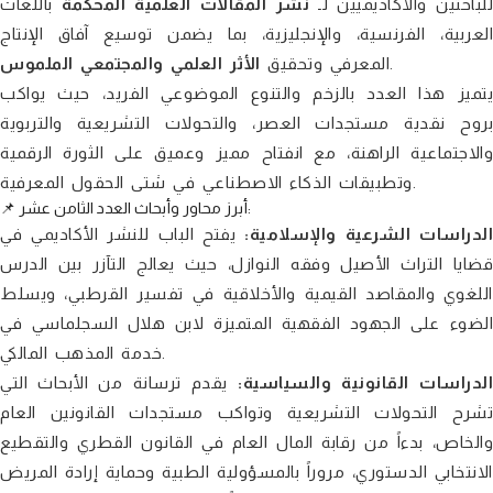
لباحثين والأكاديميين لـ
نشر المقالات العلمية المحكمة
باللغات
العربية، الفرنسية، والإنجليزية، بما يضمن توسيع آفاق الإنتاج
.
المعرفي وتحقيق
الأثر العلمي والمجتمعي الملموس
يتميز هذا العدد بالزخم والتنوع الموضوعي الفريد، حيث يواكب
بروح نقدية مستجدات العصر، والتحولات التشريعية والتربوية
والاجتماعية الراهنة، مع انفتاح مميز وعميق على الثورة الرقمية
وتطبيقات الذكاء الاصطناعي في شتى الحقول المعرفية.
📌 أبرز محاور وأبحاث العدد الثامن عشر:
الدراسات الشرعية والإسلامية:
يفتح الباب للنشر الأكاديمي في
قضايا التراث الأصيل وفقه النوازل، حيث يعالج التآزر بين الدرس
اللغوي والمقاصد القيمية والأخلاقية في تفسير القرطبي، ويسلط
الضوء على الجهود الفقهية المتميزة لابن هلال السجلماسي في
خدمة المذهب المالكي.
لدراسات القانونية والسياسية:
يقدم ترسانة من الأبحاث التي
تشرح التحولات التشريعية وتواكب مستجدات القانونين العام
والخاص، بدءاً من رقابة المال العام في القانون القطري والتقطيع
الانتخابي الدستوري، مروراً بالمسؤولية الطبية وحماية إرادة المريض